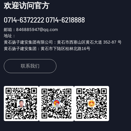
欢迎访问官方
0714-6372222 0714-6218888
邮箱：
846885947@qq.com
地址：
黄石扬子建安集团有限公司：黄石市西塞山区黄石大道 352-87 号
黄石扬子建安集团：黄石市下陆区桂林北路16号
联系我们