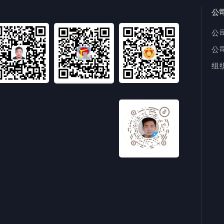
公
公
公
组