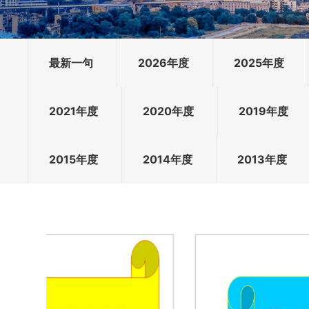
最新一句
2026年度
2025年度
2021年度
2020年度
2019年度
2015年度
2014年度
2013年度