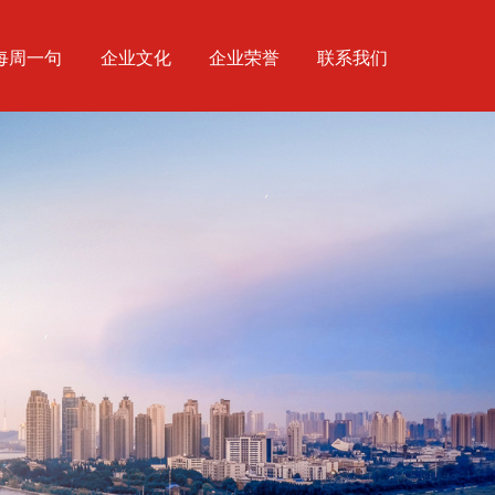
每周一句
企业文化
企业荣誉
联系我们