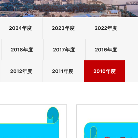
2024年度
2023年度
2022年度
2018年度
2017年度
2016年度
2012年度
2011年度
2010年度